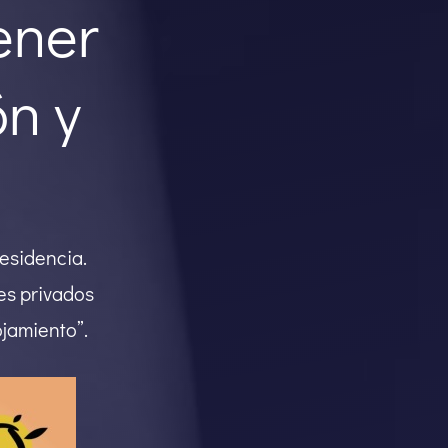
ener
ón y
residencia.
es privados
ojamiento”.