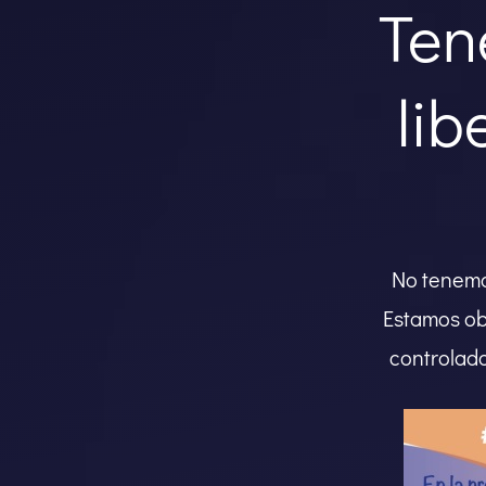
Ten
lib
No tenemos
Estamos ob
controlado